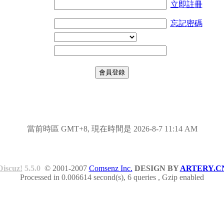
立即註冊
忘記密碼
當前時區 GMT+8, 現在時間是 2026-8-7 11:14 AM
Discuz!
5.5.0
© 2001-2007
Comsenz Inc.
DESIGN BY
ARTERY.C
Processed in 0.006614 second(s), 6 queries , Gzip enabled