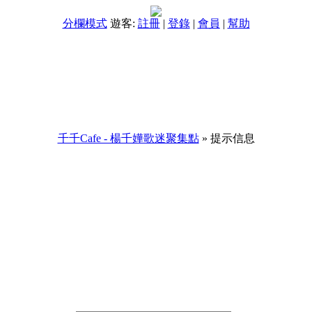
分欄模式
遊客:
註冊
|
登錄
|
會員
|
幫助
千千Cafe - 楊千嬅歌迷聚集點
» 提示信息