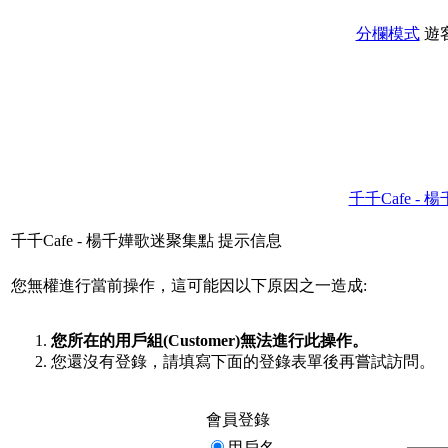
分欄模式
遊
千千Cafe -
千千Cafe - 楊千嬅歌迷聚集點 提示信息
您無權進行當前操作，這可能因以下原因之一造成:
您所在的用戶組(Customer)無法進行此操作。
您還沒有登錄，請填寫下面的登錄表單後再嘗試訪問。
會員登錄
用戶名