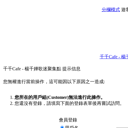
分欄模式
遊
千千Cafe -
千千Cafe - 楊千嬅歌迷聚集點 提示信息
您無權進行當前操作，這可能因以下原因之一造成:
您所在的用戶組(Customer)無法進行此操作。
您還沒有登錄，請填寫下面的登錄表單後再嘗試訪問。
會員登錄
用戶名