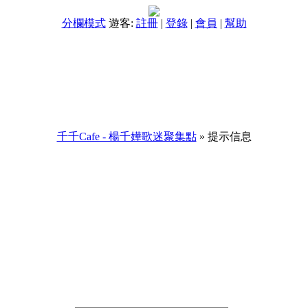
分欄模式
遊客:
註冊
|
登錄
|
會員
|
幫助
千千Cafe - 楊千嬅歌迷聚集點
» 提示信息