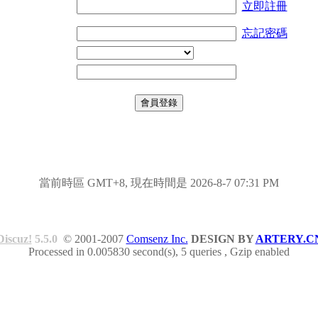
立即註冊
忘記密碼
當前時區 GMT+8, 現在時間是 2026-8-7 07:31 PM
Discuz!
5.5.0
© 2001-2007
Comsenz Inc.
DESIGN BY
ARTERY.C
Processed in 0.005830 second(s), 5 queries , Gzip enabled