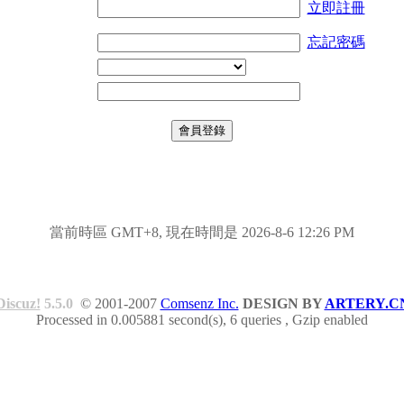
立即註冊
忘記密碼
當前時區 GMT+8, 現在時間是 2026-8-6 12:26 PM
Discuz!
5.5.0
© 2001-2007
Comsenz Inc.
DESIGN BY
ARTERY.C
Processed in 0.005881 second(s), 6 queries , Gzip enabled