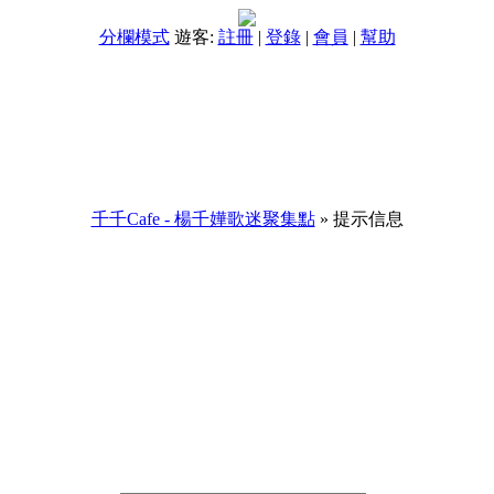
分欄模式
遊客:
註冊
|
登錄
|
會員
|
幫助
千千Cafe - 楊千嬅歌迷聚集點
» 提示信息