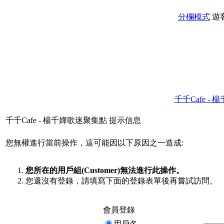
分欄模式
遊
千千Cafe -
千千Cafe - 楊千嬅歌迷聚集點 提示信息
您無權進行當前操作，這可能因以下原因之一造成:
您所在的用戶組(Customer)無法進行此操作。
您還沒有登錄，請填寫下面的登錄表單後再嘗試訪問。
會員登錄
用戶名