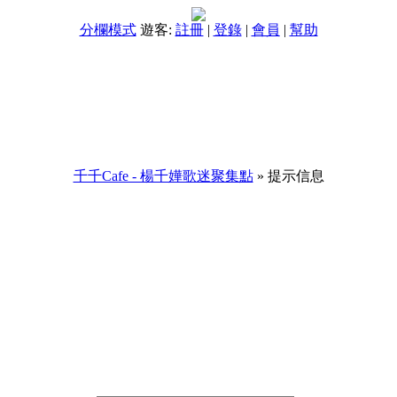
分欄模式
遊客:
註冊
|
登錄
|
會員
|
幫助
千千Cafe - 楊千嬅歌迷聚集點
» 提示信息