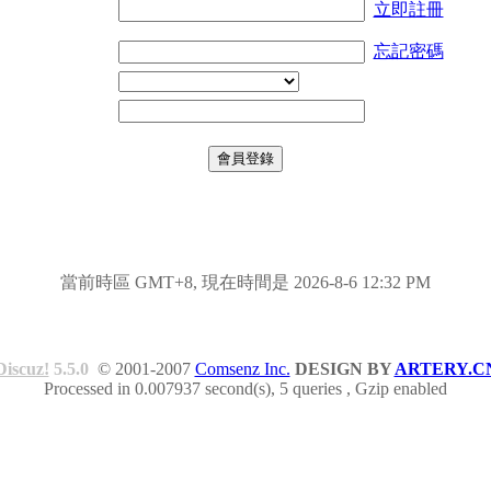
立即註冊
忘記密碼
當前時區 GMT+8, 現在時間是 2026-8-6 12:32 PM
Discuz!
5.5.0
© 2001-2007
Comsenz Inc.
DESIGN BY
ARTERY.C
Processed in 0.007937 second(s), 5 queries , Gzip enabled