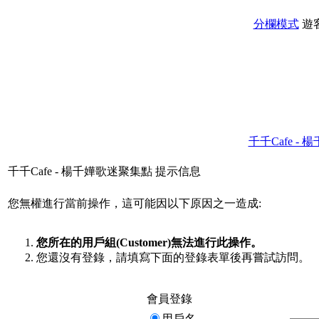
分欄模式
遊
千千Cafe -
千千Cafe - 楊千嬅歌迷聚集點 提示信息
您無權進行當前操作，這可能因以下原因之一造成:
您所在的用戶組(Customer)無法進行此操作。
您還沒有登錄，請填寫下面的登錄表單後再嘗試訪問。
會員登錄
用戶名