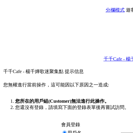
分欄模式
遊
千千Cafe -
千千Cafe - 楊千嬅歌迷聚集點 提示信息
您無權進行當前操作，這可能因以下原因之一造成:
您所在的用戶組(Customer)無法進行此操作。
您還沒有登錄，請填寫下面的登錄表單後再嘗試訪問。
會員登錄
用戶名