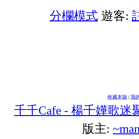
分欄模式
遊客:
收藏本版
|
我
千千Cafe - 楊千嬅歌
版主:
~man