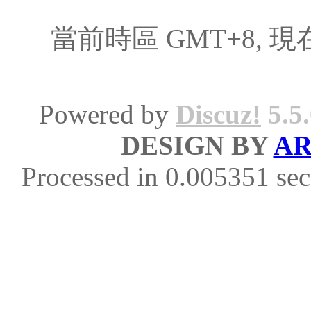
當前時區 GMT+8, 現在時
Powered by
Discuz!
5.5
DESIGN BY
AR
Processed in 0.005351 sec