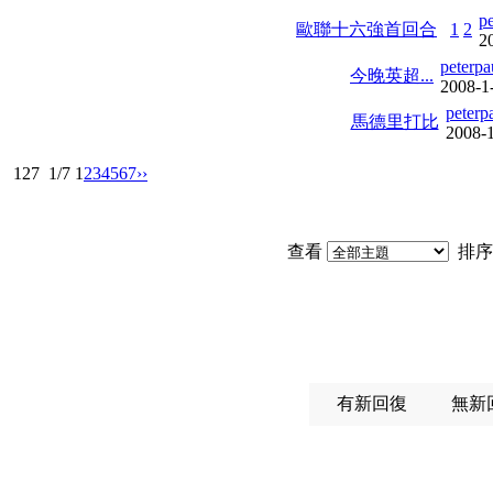
p
歐聯十六強首回合
1
2
2
peterp
今晚英超...
2008-1
peterp
馬德里打比
2008-
127
1/7
1
2
3
4
5
6
7
››
查看
排序
有新回復
無