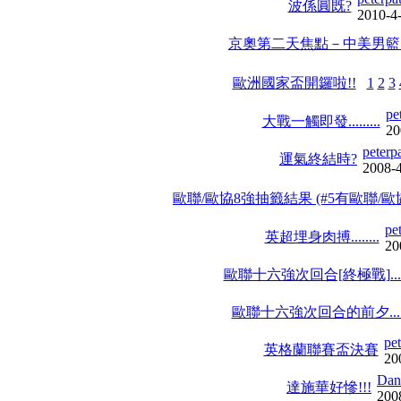
波係圓既?
2010-4
京奧第二天焦點－中美男籃
歐洲國家盃開鑼啦!!
1
2
3
pe
大戰一觸即發.........
20
peterp
運氣終結時?
2008-
歐聯/歐協8強抽籤結果 (#5有歐聯/歐
pe
英超埋身肉搏........
20
歐聯十六強次回合[終極戰]......
歐聯十六強次回合的前夕......
pe
英格蘭聯賽盃決賽
20
Dan
達施華好慘!!!
200