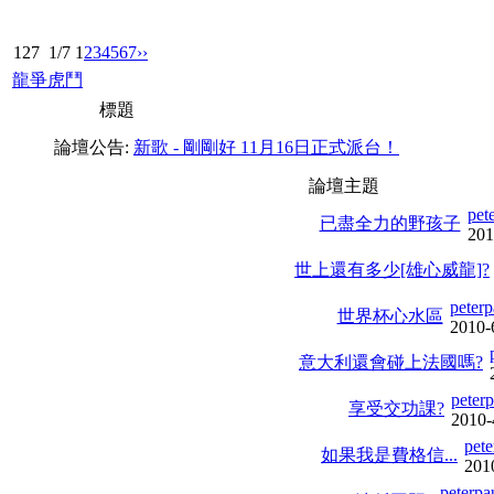
127
1/7
1
2
3
4
5
6
7
››
龍爭虎鬥
標題
論壇公告:
新歌 - 剛剛好 11月16日正式派台！
論壇主題
pet
已盡全力的野孩子
201
世上還有多少[雄心威龍]?
peter
世界杯心水區
2010-
意大利還會碰上法國嗎?
peter
享受交功課?
2010-
pet
如果我是費格信...
201
peterpa